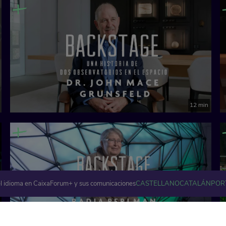
12 min
l idioma en CaixaForum+ y sus comunicaciones
CASTELLANO
CATALÁN
POR