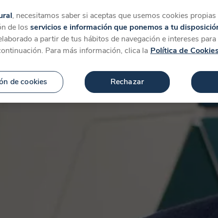
tegorías
Favoritos
Más
ural
, necesitamos saber si aceptas que usemos cookies propias y
ón de los
servicios e información que ponemos a tu disposició
 elaborado a partir de tus hábitos de navegación e intereses par
continuación. Para más información, clica la
Política de Cookie
ón de cookies
Rechazar