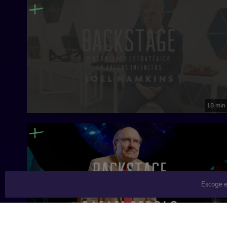
18 min
Escoge e