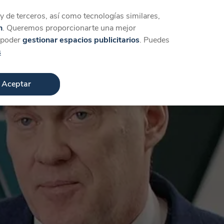
Iniciar sesión
Crear cuenta
 de terceros, así como tecnologías similares,
n
. Queremos proporcionarte una mejor
a poder
gestionar espacios publicitarios
. Puedes
s
Aceptar