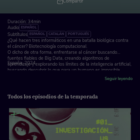
Compartir
Duración: 34min
Audio
ESPAÑOL
Subtítulos
ESPAÑOL
CATALÁN
PORTUGUÉS
¿Qué hacen tres informáticos en una batalla biológica contra
el cáncer? Biotecnología computacional.
O dicho de otra forma, enfrentarse al cáncer buscando
fuentes fiables de Big Data, creando algoritmos de
España, 2024
aprendizaje y explorando los límites de la inteligencia artificial,
buscando descubrir lo que para un humano es imposible.
Seguir leyendo
Una nueva era en la lucha contra el cáncer que viene de la
mano de nuevos perfiles profesionales especializados.
Todos los episodios de la temporada
Con la participación especial de:
Fran Martínez - Jefe del Grupo de Inmunogenómica
Computacional del VHIO
José Antonio Seoane - Jefe del Grupo de Biología
Computacional del Cáncer del VHIO
María José Fariña - Investigadora del Grupo de Biología
Computacional del Cáncer del VHIO y paciente.