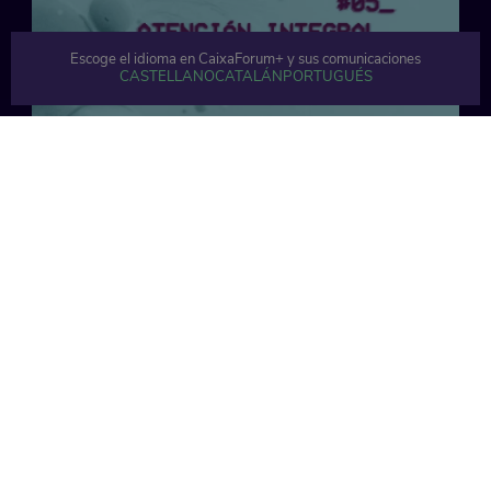
Escoge el idioma en CaixaForum+ y sus comunicaciones
CASTELLANO
CATALÁN
PORTUGUÉS
30 min
40 min