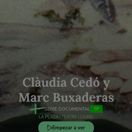
Clàudia Cedó y
Marc Buxaderas
SERIE DOCUMENTAL
TP
LA PLAZA (TEATRE LLIURE)
Empezar a ver