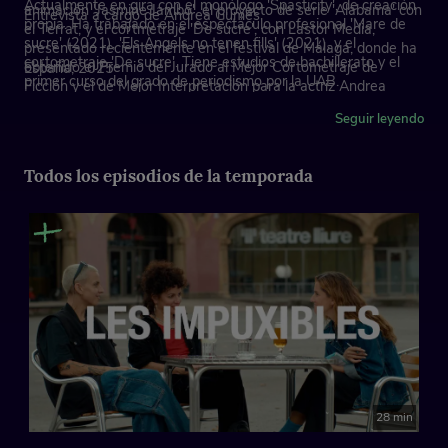
Actualmente en gira con el monólogo 'Spasticity', de creación
animación 'Jasmine Jambo', el proyecto de serie 'Alabama' con
Entrevista a cargo de Andrea Gumes
propia. Ha trabajado en el espectáculo profesional 'Mare de
el Terrat, y el cortmetraje 'De sucre', con Lastor Media,
sucre' (2021), 'Els Àngels no tenen fills' (2021), y el
presentado recientemente en el festival de Málaga, donde ha
cortometraje 'De sucre'. Tiene estudios de bachillerato y el
obtenido el Premio del Jurado al Mejor Cortometraje de
España, 2025
primer curso del grado de periodismo por la UAB.
Ficción y el de Mejor Interpretación para la actriz Andrea
Álvarez.
Seguir leyendo
Todos los episodios de la temporada
28 min