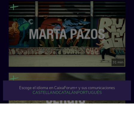
31 min
Escoge el idioma en CaixaForum+ y sus comunicaciones
CASTELLANO
CATALÁN
PORTUGUÉS
24 min