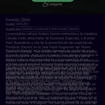
Compartir
Duración: 28min
Audio
CATALÁN
Subtítulos
ESPAÑOL
CATALÁN
PORTUGUÉS
INGLÉS
La periodista cultural Andrea Gumes entrevista a la creadora
Clàudia Cedó, alma mater de Escenaris Especials, y al actor
Marc Buxaderas a raíz de la presentación del espectáculo
'Fantàstic Ramon' en la Sala Fabià Puigserver del Teatre
'Fantàstic Ramon' es el primer espectáculo producido en el
Lliure en Montjuïc. Tras el éxito de 'Mare de sucre', una pieza
proyecto Ànima Lliure, con el que el Lliure desea impregnar el
que entusiasmo al público y la crítica y realizó gira por el
tejido escénico del conocimiento y la perspectiva de los
Estado, esta vez abordan una comedia con toques fantásticos
artistas con diversidad funcional hasta conseguir que ya no
que reflexiona sobre el rechazo, la alteridad y la posibilidad de
Claudia Cedó es dramaturga, directora de teatro y psicóloga.
sea noticia la inclusión de estas persones en la creación,
amar a alguien que es de otra pasta. Un viaje a un pequeño
Creadora de Escenaris Especials, un proyecto hace teatro con
producción y exhibición de espectáculos. La producción
pueblo tan cerrado que afloran en él los monstruos más
personas en riesgo de exclusión social desde hace casi veinte
adaptada del montaje corresponde a Escenaris Especials.
íntimos, atravesado por el amor, la ternura, el humor negro y
años. Ha escrito espectáculos como 'Tortugues: La
la maldad. Y una pregunta: ¿sabemos cómo gestionar la
Marx Buxaderas es actor teatral y monologuista. De niño ya
desacceleració de les partícules', 'L’home sense veu', 'Et
llegada del otro, del diferente, del que se sale de lo que
mostró dotes de comunicación y comedia, pero debutó en la
planto', 'Una gossa en un descampat', 'Els àngels no tenen
llamamos "normalidad"?
Fira Mediterrània de Manresa 2017 con su proyecto 'Posa un
fills', 'Les croquetes oblidades' o 'Mare de sucre'. Firma la
discapacitat a la teva vida', una propuesta que trabaja con el
adaptación teatral de 'Assaig sobre la ceguesa,' 'Canto jo i la
humor como la mejor herramienta para transmitir su mensaje.
muntanya balla' o 'Calígula'.. Ha sido guionista de la serie de