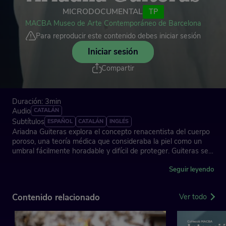
MICRODOCUMENTAL
TP
MACBA Museo de Arte Contemporáneo de Barcelona
Para reproducir este contenido debes iniciar sesión
Iniciar sesión
Compartir
Duración: 3min
Audio
CATALÁN
Subtítulos
ESPAÑOL
CATALÁN
INGLÉS
Ariadna Guiteras explora el concepto renacentista del cuerpo
poroso, una teoría médica que consideraba la piel como un
umbral fácilmente horadable y difícil de proteger. Guiteras se
fija en los cuerpos como materia abierta, vulnerable y siempre
vinculada al otro. Con este marco conceptual, Guiteras
Seguir leyendo
presenta sus cerámicas que sudan, partiendo de un trabajo
con el arcano El Enamorado del tarot, que tiene que ver con la
Contenido relacionado
Ver todo
elección o decisión frente a un dilema relacionado con el
deseo.