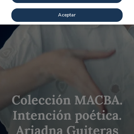
Aceptar
Colección MACBA.
Intención poética.
Ariadna Guiteras