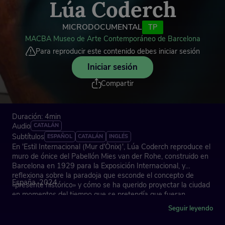
Lúa Coderch
MICRODOCUMENTAL
TP
MACBA Museo de Arte Contemporáneo de Barcelona
Para reproducir este contenido debes iniciar sesión
Iniciar sesión
Compartir
Duración: 4min
Audio
CATALÁN
Subtítulos
ESPAÑOL
CATALÁN
INGLÉS
En 'Estil Internacional (Mur d'Ònix)', Lúa Coderch reproduce el
muro de ónice del Pabellón Mies van der Rohe, construido en
Barcelona en 1929 para la Exposición Internacional, y
reflexiona sobre la paradoja que esconde el concepto de
España, 2024
«presente histórico» y cómo se ha querido proyectar la ciudad
en momentos del tiempo que se pretendía que fueran
memorables y que, indefectiblemente, se han mostrado
Seguir leyendo
caducos.