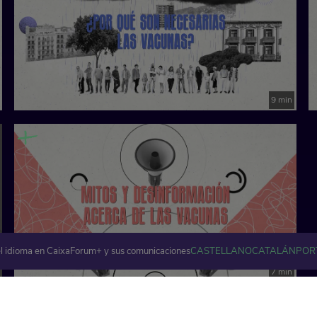
9 min
l idioma en CaixaForum+ y sus comunicaciones
CASTELLANO
CATALÁN
POR
7 min