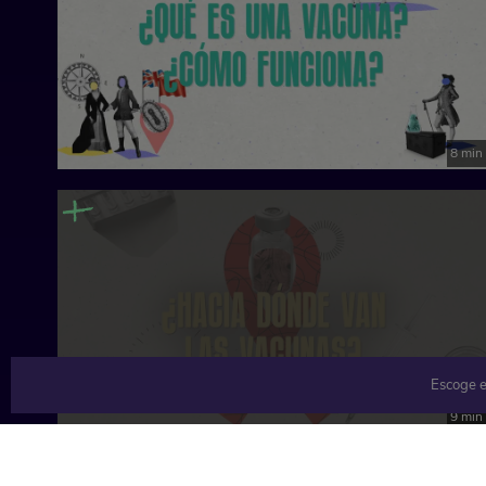
8 min
Escoge e
9 min