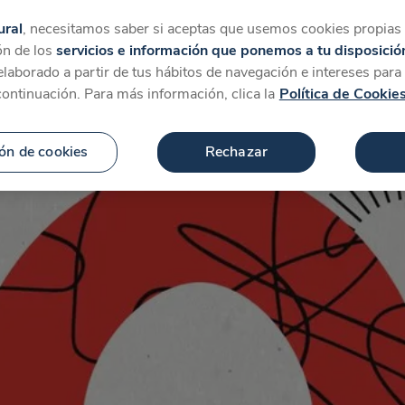
tegorías
Favoritos
Más
ural
, necesitamos saber si aceptas que usemos cookies propias y
ón de los
servicios e información que ponemos a tu disposició
 elaborado a partir de tus hábitos de navegación e intereses par
continuación. Para más información, clica la
Política de Cookie
ón de cookies
Rechazar