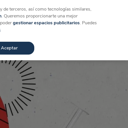
Iniciar sesión
Crear cuenta
 de terceros, así como tecnologías similares,
n
. Queremos proporcionarte una mejor
a poder
gestionar espacios publicitarios
. Puedes
s
Aceptar