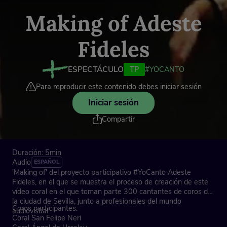
Making of Adeste
Fideles
ESPECTÁCULO
TP
#YOCANTO
Para reproducir este contenido debes iniciar sesión
Iniciar sesión
Compartir
Duración: 5min
Audio
ESPAÑOL
'Making of' del proyecto participativo #YoCanto Adeste
Fideles, en el que se muestra el proceso de creación de este
vídeo coral en el que toman parte 300 cantantes de coros de
la ciudad de Sevilla, junto a profesionales del mundo
Coros participantes:
audiovisual.
Coral San Felipe Neri