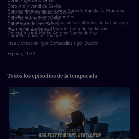
Coral Ángel de Urcelay
Coro Ars Vivendi de Sevilla
Con la colaboración del Joven Coro de Andalucía. Programa
Coro de la Universidad de Sevilla
Andaluz para Jóvenes Intérpretes.
Coro del Ateneo de Sevilla
Agencia Andaluza de Instituciones Culturales de la Consejería
Coro Filarmonía de Sevilla
de Turismo, Cultura y Deporte. Junta de Andalucía
Coro Polifónico Orippo
Dirección coral: Marco Antonio García de Paz
Coral Polifónica de Tomares
Idea y dirección: Igor Cortadellas (Igor Studio)
España, 2022
Todos los episodios de la temporada