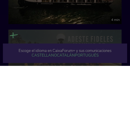
4 min
Escoge el idioma en CaixaForum+ y sus comunicaciones
CASTELLANO
CATALÁN
PORTUGUÉS
5 min