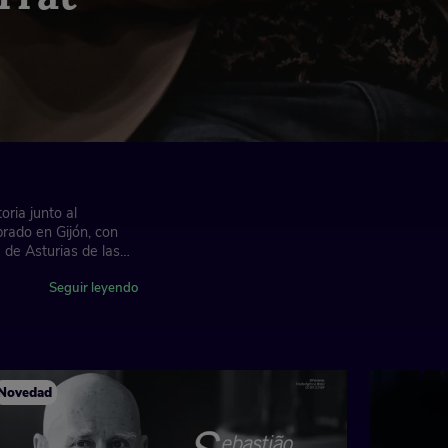
ria junto al
brado en Gijón, con
a de Asturias de las
Seguir leyendo
ra imprescindible de
 vital y artístico
 pero soy partidario
s!... así que tengo el
or que ha convertido
Novedad