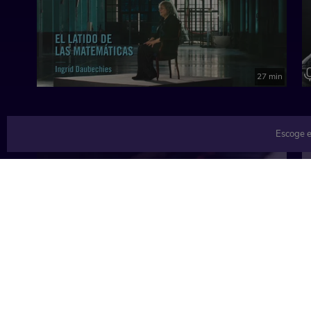
Creado por: Fundación Princesa de Asturias
Imágenes y realización: Videostudio
Teatro Jovellanos
27 min
Gijón, 23 de octubre de 2024
TEMÁTICAS
Escoge e
Música