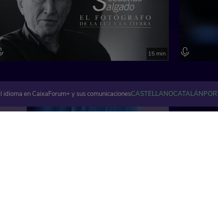
15 min
l idioma en CaixaForum+ y sus comunicaciones
CASTELLANO
CATALÁN
POR
Artes visuales y plásticas