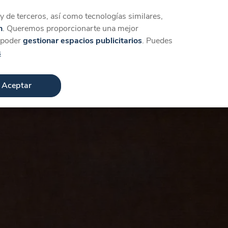
Iniciar sesión
Crear cuenta
 de terceros, así como tecnologías similares,
n
. Queremos proporcionarte una mejor
a poder
gestionar espacios publicitarios
. Puedes
s
Aceptar