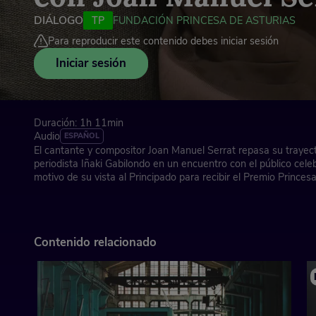
DIÁLOGO
TP
FUNDACIÓN PRINCESA DE ASTURIAS
Para reproducir este contenido debes iniciar sesión
Iniciar sesión
Duración: 1h 11min
Audio
ESPAÑOL
El cantante y compositor Joan Manuel Serrat repasa su trayecto
periodista Iñaki Gabilondo en un encuentro con el público cele
motivo de su vista al Principado para recibir el Premio Princes
Artes 2024.
A través de anécdotas, sentimientos y reflexiones, Serrat, figu
la canción de autor en España e Iberoamérica, traza un recorrido
Contenido relacionado
que trasciende generaciones. «Soy un pesimista de la realidad,
de la vida. Me encanta despertarme cada día y decir: ¡aquí vamo
optimismo de la necesidad». El testimonio sincero de un cread
su voz en una forma de conciencia colectiva.