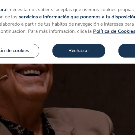
tegorías
Favoritos
Más
ural
, necesitamos saber si aceptas que usemos cookies propias y
ón de los
servicios e información que ponemos a tu disposició
 elaborado a partir de tus hábitos de navegación e intereses par
continuación. Para más información, clica la
Política de Cookie
ón de cookies
Rechazar