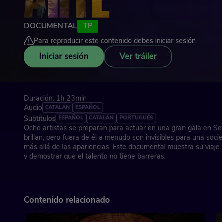
DOCUMENTAL
TP
Para reproducir este contenido debes iniciar sesión
Iniciar sesión
Ver tráiler
Duración: 1h 23min
Audio
CATALÁN
ESPAÑOL
Subtítulos
ESPAÑOL
CATALÁN
PORTUGUÉS
Ocho artistas se preparan para actuar en una gran gala en Sevi
brillan, pero fuera de él a menudo son invisibles para una soc
más allá de las apariencias. Este documental muestra su viaje 
y demostrar que el talento no tiene barreras.
Dirección: Carmen Díaz Alonso
España, 2024
Contenido relacionado