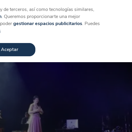
Iniciar sesión
Crear cuenta
 de terceros, así como tecnologías similares,
n
. Queremos proporcionarte una mejor
a poder
gestionar espacios publicitarios
. Puedes
s
Aceptar