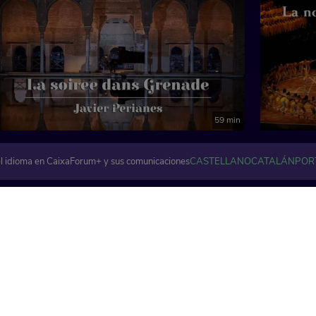
59 min
l idioma en CaixaForum+ y sus comunicaciones
CASTELLANO
CATALÁN
POR
Artes visuales y plásticas