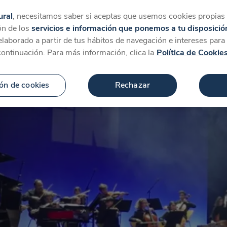
tegorías
Favoritos
Más
ural
, necesitamos saber si aceptas que usemos cookies propias y
ón de los
servicios e información que ponemos a tu disposició
 elaborado a partir de tus hábitos de navegación e intereses par
continuación. Para más información, clica la
Política de Cookie
ón de cookies
Rechazar