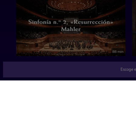
88 min
Escoge e
TEMÁTICAS
Música