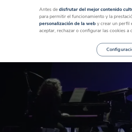
Catálogo
Temáticas
Ca
Antes de
disfrutar del mejor contenido cult
para permitir el funcionamiento y la prestaci
personalización de la web
y crear un perfil
aceptar, rechazar o configurar las cookies a 
Configuraci