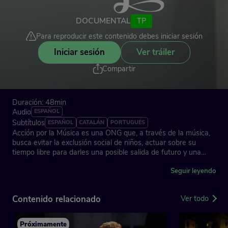
DOCUMENTAL
TP
Para reproducir este contenido debes iniciar sesión
Iniciar sesión
Ver tráiler
Compartir
Duración: 48min
Audio
ESPAÑOL
Subtítulos
ESPAÑOL
CATALÁN
PORTUGUÉS
Acción por la Música es una ONG que, a través de la música,
busca evitar la exclusión social de niños, actuar sobre su
tiempo libre para darles una posible salida de futuro y una
afición que les evite entrar en actividades de riesgo.
Seguir leyendo
El documental habla de los niños del barrio madrileño de
Tetuán que participan en el programa, la historia de algunos
Contenido relacionado
Ver todo
de ellos en el camino a un concierto en el Auditorio Nacional
donde lo importante no es el concierto en sí, sino el camino
que recorren. Hablan sus profesores, sus psicólogos, sus
Próximamente