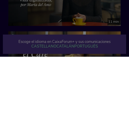
11 min
Escoge el idioma en CaixaForum+ y sus comunicaciones
CASTELLANO
CATALÁN
PORTUGUÉS
12 min