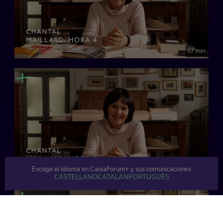
57 min
Escoge el idioma en CaixaForum+ y sus comunicaciones
65 min
CASTELLANO
CATALÁN
PORTUGUÉS