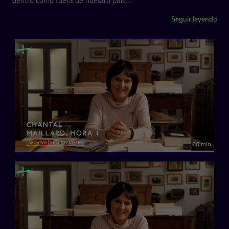
dentro como fuera de nuestro país.
Es poeta, ensayista, filósofa y una gran conocedora del
Seguir leyendo
pensamiento y la estética orientales.
Su voz poética, cohesionada por el pensamiento filosófico ha
recibido, entre otros, el Premio Nacional de Poesía en 2004 y
el Premio Andalucía de la Crítica en 2007.
Dirección: María Palacios
Directores adjuntos: Antonio Lucas y Jesús Ruiz Mantilla
Productor ejecutivo: Óscar Becerra
Música original: Alberto Palacios
60 min
Archivo de Creadores es un proyecto ideado para conservar y
transmitir el legado de las personas más valiosas de la cultura
española. Artistas, cineastas, escritores, músicos o cocineros
a través de su propia imagen y con sus propias palabras.
España, 2025