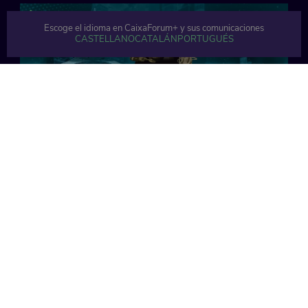
Escoge el idioma en CaixaForum+ y sus comunicaciones
CASTELLANO
CATALÁN
PORTUGUÉS
15 min