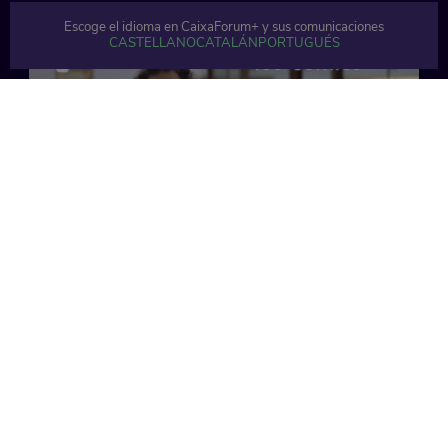
Escoge el idioma en CaixaForum+ y sus comunicaciones
CASTELLANO
CATALÁN
PORTUGUÉS
9 min
10 min