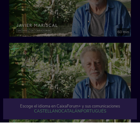
60 min
Escoge el idioma en CaixaForum+ y sus comunicaciones
63 min
CASTELLANO
CATALÁN
PORTUGUÉS