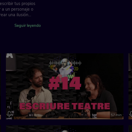
scribir tus propios
r a un personaje o
rear una ilusión
eatre) y la
media teatral y el
Seguir leyendo
el humor que tienen
57 min