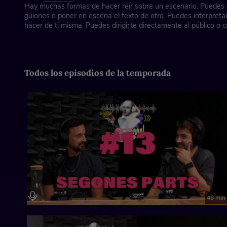
Hay muchas formas de hacer reír sobre un escenario. Puedes e
guiones o poner en escena el texto de otro. Puedes interpreta
hacer de ti misma. Puedes dirigirte directamente al público o c
detrás de una cuarta pared. Hoy, la actriz Mamen Duch (T de t
monologuista Charlie Pee nos explican la diferencia entre la co
stand-up comedy, dos disciplinas escénicas relacionadas con 
puntos en común y otros que están bien alejados.
Todos los episodios de la temporada
46 min