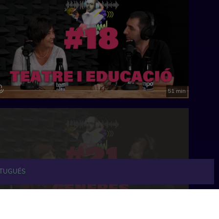
51 min
TUGUÉS
38 min