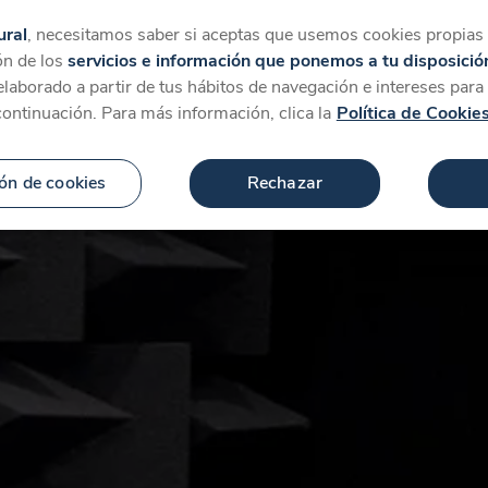
tegorías
Favoritos
Más
ural
, necesitamos saber si aceptas que usemos cookies propias y
ón de los
servicios e información que ponemos a tu disposició
 elaborado a partir de tus hábitos de navegación e intereses par
continuación. Para más información, clica la
Política de Cookie
ón de cookies
Rechazar