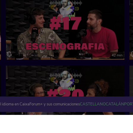
42 min
l idioma en CaixaForum+ y sus comunicaciones
CASTELLANO
CATALÁN
POR
46 min