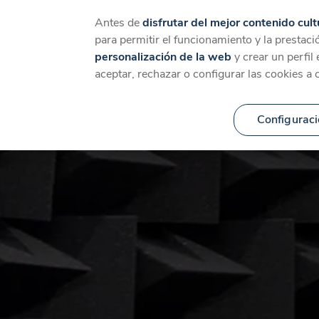
Catálogo
Temáticas
Ca
Antes de
disfrutar del mejor contenido cult
para permitir el funcionamiento y la prestaci
personalización de la web
y crear un perfil
aceptar, rechazar o configurar las cookies a 
Configuraci