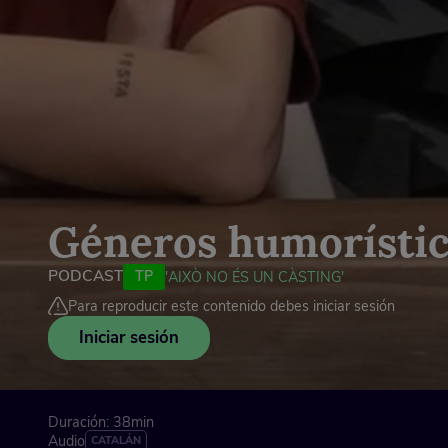
Géneros humorísti
PODCAST
TP
'AIXÒ NO ÉS UN CÀSTING'
Para reproducir este contenido debes iniciar sesión
Iniciar sesión
Duración: 38min
Audio
CATALÁN