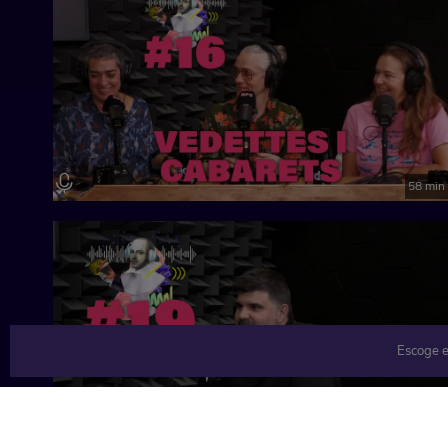
58 min
Escoge e
34 min