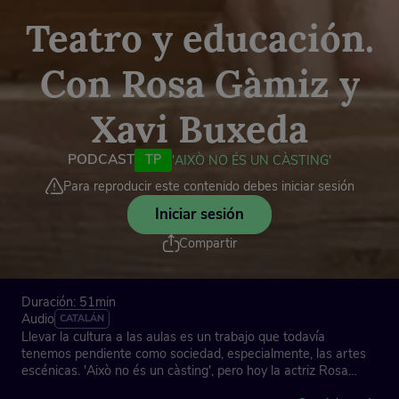
Teatro y educación.
Con Rosa Gàmiz y
Xavi Buxeda
PODCAST
TP
'AIXÒ NO ÉS UN CÀSTING'
Para reproducir este contenido debes iniciar sesión
Iniciar sesión
Compartir
Duración: 51min
Audio
CATALÁN
Llevar la cultura a las aulas es un trabajo que todavía
tenemos pendiente como sociedad, especialmente, las artes
escénicas. 'Això no és un càsting', pero hoy la actriz Rosa
Gàmiz y el dramaturgo y director Xavi Buxeda deben pasar la