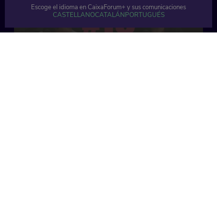
Escoge el idioma en CaixaForum+ y sus comunicaciones
CASTELLANO
CATALÁN
PORTUGUÉS
51 min
34 min