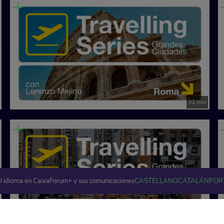
31 min
l idioma en CaixaForum+ y sus comunicaciones
CASTELLANO
CATALÁN
POR
30 min