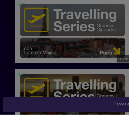
31 min
Escoge e
30 min