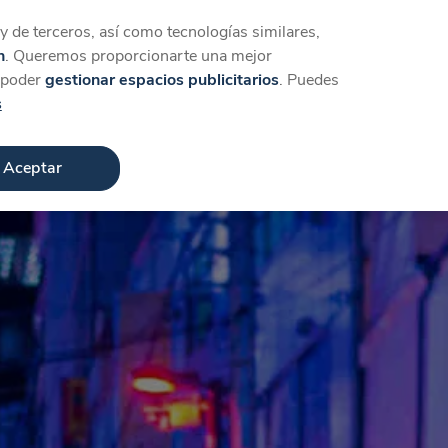
Iniciar sesión
Crear cuenta
 de terceros, así como tecnologías similares,
n
. Queremos proporcionarte una mejor
a poder
gestionar espacios publicitarios
. Puedes
s
Aceptar