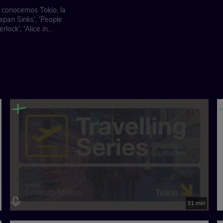
' conocemos Tokio, la
apan Sinks', 'People
rlock', 'Alice in
31 min