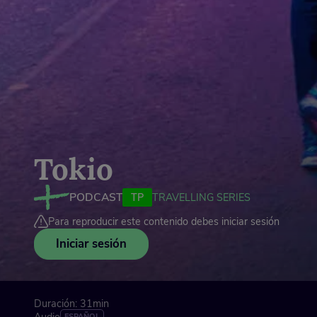
Tokio
PODCAST
TP
TRAVELLING SERIES
Para reproducir este contenido debes iniciar sesión
Iniciar sesión
Duración: 31min
ESPAÑOL