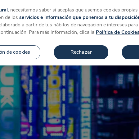
tegorías
Favoritos
Más
ural
, necesitamos saber si aceptas que usemos cookies propias y
ón de los
servicios e información que ponemos a tu disposició
 elaborado a partir de tus hábitos de navegación e intereses par
continuación. Para más información, clica la
Política de Cookie
ón de cookies
Rechazar