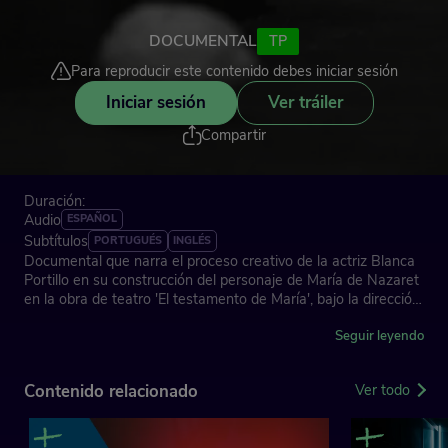
DOCUMENTAL
TP
Para reproducir este contenido debes iniciar sesión
Iniciar sesión
Ver tráiler
Compartir
Duración:
Audio
ESPAÑOL
Subtítulos
PORTUGUÉS
INGLÉS
Documental que narra el proceso creativo de la actriz Blanca
Portillo en su construcción del personaje de María de Nazaret
en la obra de teatro 'El testamento de María', bajo la dirección
de Agustí Villaronga.
Seguir leyendo
Dirección: Lydia Zimmermann
Contenido relacionado
Ver todo
España, 2017