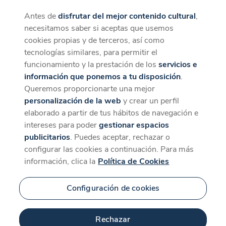
Antes de
disfrutar del mejor contenido cultural
,
CaixaForum+
Descargar
necesitamos saber si aceptas que usemos
La mejor experiencia desde la App
cookies propias y de terceros, así como
Contenido relacionado
tecnologías similares, para permitir el
para 'Hora 4'
funcionamiento y la prestación de los
servicios e
información que ponemos a tu disposición
.
Queremos proporcionarte una mejor
personalización de la web
y crear un perfil
elaborado a partir de tus hábitos de navegación e
intereses para poder
gestionar espacios
publicitarios
. Puedes aceptar, rechazar o
configurar las cookies a continuación. Para más
información, clica la
Política de Cookies
Configuración de cookies
49 min
Rechazar