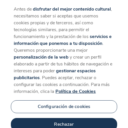
Antes de
disfrutar del mejor contenido cultural
,
CaixaForum+
Descargar
necesitamos saber si aceptas que usemos
La mejor experiencia desde la App
cookies propias y de terceros, así como
Contenido relacionado
tecnologías similares, para permitir el
para 'Sobrevivir'
funcionamiento y la prestación de los
servicios e
información que ponemos a tu disposición
.
Queremos proporcionarte una mejor
personalización de la web
y crear un perfil
elaborado a partir de tus hábitos de navegación e
intereses para poder
gestionar espacios
publicitarios
. Puedes aceptar, rechazar o
configurar las cookies a continuación. Para más
información, clica la
Política de Cookies
Configuración de cookies
5 min
Rechazar