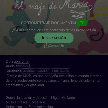
CORTOMETRAJE DOCUMENTAL
TP
Para reproducir este contenido debes iniciar sesión
Iniciar sesión
Compartir
Duración: 5min
Audio
ESPAÑOL
Subtítulos
ESPAÑOL
CATALÁN
PORTUGUÉS
'El viaje de María' es una pequeña excursión al mundo interior
de una adolescente con autismo, un viaje lleno de color, amor,
creatividad y originalidad.
Guion, ilustración y dirección: Miguel Gallardo
Música: Pascal Comelade
Animación: La Pera Animación