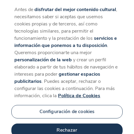
Antes de
disfrutar del mejor contenido cultural
,
CaixaForum+
Descargar
necesitamos saber si aceptas que usemos
La mejor experiencia desde la App
cookies propias y de terceros, así como
Contenido relacionado
tecnologías similares, para permitir el
para 'El aburrimiento:
funcionamiento y la prestación de los
servicios e
información que ponemos a tu disposición
.
¿enfermedad o
Queremos proporcionarte una mejor
personalización de la web
y crear un perfil
síntoma?'
elaborado a partir de tus hábitos de navegación e
intereses para poder
gestionar espacios
publicitarios
. Puedes aceptar, rechazar o
Nueva temporada
configurar las cookies a continuación. Para más
información, clica la
Política de Cookies
Configuración de cookies
Rechazar