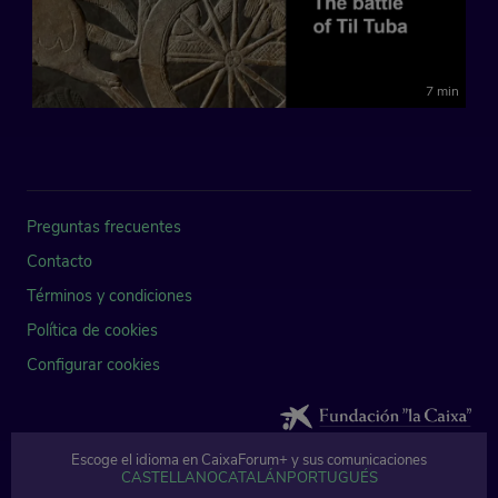
7 min
Preguntas frecuentes
Contacto
Términos y condiciones
Política de cookies
Configurar cookies
Escoge el idioma en CaixaForum+ y sus comunicaciones
© Fundación Bancaria Caixa d'Estalvis i Pensions de Barcelona, "la Caixa" 
CASTELLANO
CATALÁN
PORTUGUÉS
. Todos los derechos reservados