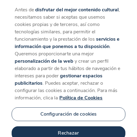
Antes de
disfrutar del mejor contenido cultural
,
CaixaForum+
Descargar
necesitamos saber si aceptas que usemos
La mejor experiencia desde la App
cookies propias y de terceros, así como
Contenido relacionado
tecnologías similares, para permitir el
para 'Pekín'
funcionamiento y la prestación de los
servicios e
información que ponemos a tu disposición
.
Queremos proporcionarte una mejor
personalización de la web
y crear un perfil
elaborado a partir de tus hábitos de navegación e
intereses para poder
gestionar espacios
publicitarios
. Puedes aceptar, rechazar o
configurar las cookies a continuación. Para más
información, clica la
Política de Cookies
Configuración de cookies
97 min
Rechazar