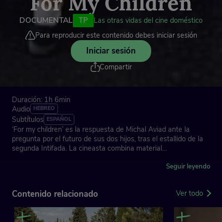
For My Children
DOCUMENTAL
TP
Las otras vidas del cine doméstico
Para reproducir este contenido debes iniciar sesión
Iniciar sesión
Compartir
Duración: 1h 6min
Audio
HEBREO
Subtítulos
ESPAÑOL
‘For my children’ es la respuesta de Michal Aviad ante la
pregunta por el futuro de sus dos hijos, tras el estallido de la
segunda Intifada. La cineasta combina material
contemporáneo, pegado al entono familiar, junto con metraje
doméstico propio y archivo de carácter público, para crear una
Seguir leyendo
crónica microhistórica que aporta una nueva mirada sobre un
conflicto que satura a diario los medios de comunicación.
Contenido relacionado
Ver todo
Además, esa perspectiva está enriquecida por el diálogo
intergeneracional que refleja el filme, con los abuelos. que