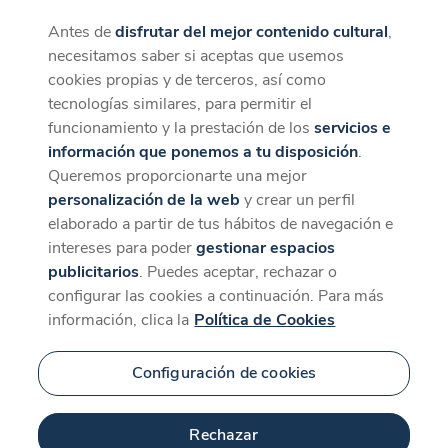
Antes de
disfrutar del mejor contenido cultural
,
CaixaForum+
Descargar
necesitamos saber si aceptas que usemos
La mejor experiencia desde la App
cookies propias y de terceros, así como
Contenido relacionado
tecnologías similares, para permitir el
para 'Symbiotic Earth'
funcionamiento y la prestación de los
servicios e
información que ponemos a tu disposición
.
Queremos proporcionarte una mejor
personalización de la web
y crear un perfil
elaborado a partir de tus hábitos de navegación e
intereses para poder
gestionar espacios
publicitarios
. Puedes aceptar, rechazar o
configurar las cookies a continuación. Para más
información, clica la
Política de Cookies
Configuración de cookies
Rechazar