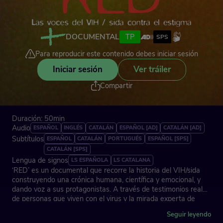
DOCUMENTAL
TP
SPS
Para reproducir este contenido debes iniciar sesión
Iniciar sesión
Ver tráiler
Compartir
Duración: 50min
Audio
ESPAÑOL
INGLÉS
CATALÁN
ESPAÑOL [AD]
CATALÁN [AD]
Subtítulos
ESPAÑOL
CATALÁN
PORTUGUÉS
ESPAÑOL [SPS]
CATALÁN [SPS]
Lengua de signos
LS ESPAÑOLA
LS CATALANA
‘RED’ es un documental que recorre la historia del VIH/sida
construyendo una crónica humana, científica y emocional, y
dando voz a sus protagonistas. A través de testimonios reales
de personas que viven con el virus y la mirada experta de
quienes lo investigan, el documental combina divulgación y
Seguir leyendo
sensibilidad para combatir el estigma, celebrar los