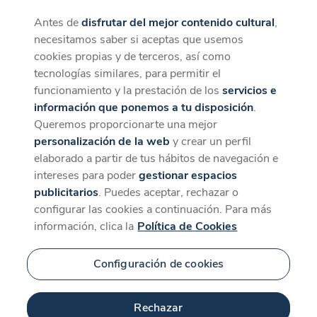
Antes de
disfrutar del mejor contenido cultural
,
CaixaForum+
Descargar
necesitamos saber si aceptas que usemos
La mejor experiencia desde la App
cookies propias y de terceros, así como
Contenido relacionado
tecnologías similares, para permitir el
para 'Frederic Amat'
funcionamiento y la prestación de los
servicios e
información que ponemos a tu disposición
.
Queremos proporcionarte una mejor
personalización de la web
y crear un perfil
elaborado a partir de tus hábitos de navegación e
intereses para poder
gestionar espacios
publicitarios
. Puedes aceptar, rechazar o
configurar las cookies a continuación. Para más
información, clica la
Política de Cookies
Configuración de cookies
64 min
Rechazar