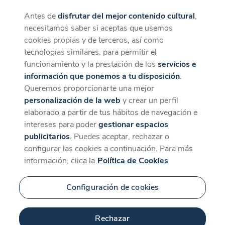
Antes de
disfrutar del mejor contenido cultural
,
CaixaForum+
Descargar
necesitamos saber si aceptas que usemos
La mejor experiencia desde la App
cookies propias y de terceros, así como
Contenido relacionado
tecnologías similares, para permitir el
para 'Halston'
funcionamiento y la prestación de los
servicios e
información que ponemos a tu disposición
.
Queremos proporcionarte una mejor
personalización de la web
y crear un perfil
elaborado a partir de tus hábitos de navegación e
intereses para poder
gestionar espacios
publicitarios
. Puedes aceptar, rechazar o
configurar las cookies a continuación. Para más
información, clica la
Política de Cookies
Configuración de cookies
Rechazar