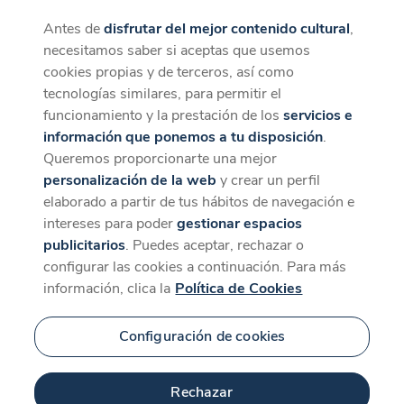
Antes de
disfrutar del mejor contenido cultural
,
CaixaForum+
Descargar
necesitamos saber si aceptas que usemos
La mejor experiencia desde la App
cookies propias y de terceros, así como
Contenido relacionado
tecnologías similares, para permitir el
para 'Un impulso
funcionamiento y la prestación de los
servicios e
información que ponemos a tu disposición
.
colectivo'
Queremos proporcionarte una mejor
personalización de la web
y crear un perfil
elaborado a partir de tus hábitos de navegación e
intereses para poder
gestionar espacios
publicitarios
. Puedes aceptar, rechazar o
configurar las cookies a continuación. Para más
información, clica la
Política de Cookies
Configuración de cookies
Rechazar