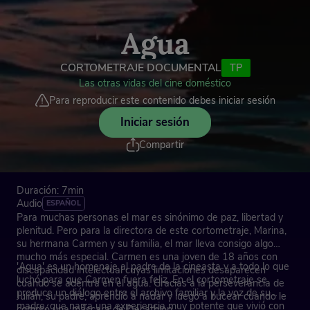
Agua
CORTOMETRAJE DOCUMENTAL
TP
Las otras vidas del cine doméstico
Para reproducir este contenido debes iniciar sesión
Iniciar sesión
Compartir
Duración: 7min
Audio
ESPAÑOL
Para muchas personas el mar es sinónimo de paz, libertad y
plenitud. Pero para la directora de este cortometraje, Marina,
su hermana Carmen y su familia, el mar lleva consigo algo
mucho más especial. Carmen es una joven de 18 años con
'Agua' es un homenaje al padre de la cineasta y a todo lo que
discapacidad intelectual cuyas limitaciones desaparecen
luchó para que Carmen fuera feliz. En el cortometraje se
cuando se adentra en el agua. Gracias a la perseverancia de
produce un diálogo entre el archivo familiar y la voz de su
Julián, su padre, aprendió a nadar y luego a bucear cuando le
madre, que narra una experiencia muy potente que vivió con
compró una máscara de Decathlon.