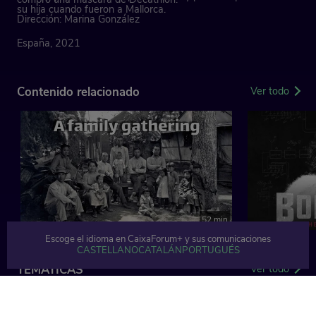
su hija cuando fueron a Mallorca.
Dirección: Marina González
España, 2021
Contenido relacionado
Ver todo
52 min
Escoge el idioma en CaixaForum+ y sus comunicaciones
CASTELLANO
CATALÁN
PORTUGUÉS
TEMÁTICAS
Ver todo