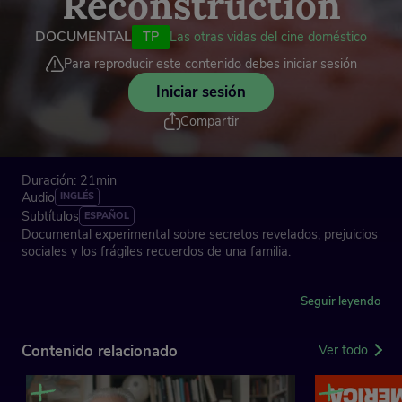
Reconstruction
DOCUMENTAL
TP
Las otras vidas del cine doméstico
Para reproducir este contenido debes iniciar sesión
Iniciar sesión
Compartir
Duración: 21min
Audio
INGLÉS
Subtítulos
ESPAÑOL
Documental experimental sobre secretos revelados, prejuicios
sociales y los frágiles recuerdos de una familia.
El cineasta canadiense Laurence Green combina metraje
doméstico -ralentizado, con un efecto de repetición que
Seguir leyendo
atenúa progresivamente su efecto de realidad- con otros
materiales audiovisuales, tratados con un enfoque
Contenido relacionado
Ver todo
experimental. De ese modo, va mostrando las distintas capas
de verdad de una historia familiar que se va desvelando
progresivamente al espectador.