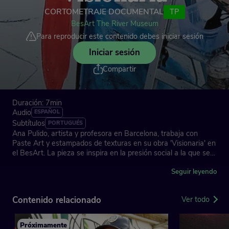
CORTOMETRAJE DOCUMENTAL
TP
BesArt The River Museum
Para reproducir este contenido debes iniciar sesión
Iniciar sesión
Compartir
Duración: 7min
Audio
ESPAÑOL
Subtítulos
PORTUGUÉS
Ana Pulido, artista y profesora en Barcelona, trabaja con
Paste Art y estampados de texturas en su obra 'Visionaria' en
el BesArt. La pieza se inspira en la presión social a la que se
enfrentan las personas emprendedoras. La artista destaca el
valor del museo al aire libre como un espacio pedagógico que
Seguir leyendo
fomenta la reflexión y el criterio social.
Contenido relacionado
Ver todo
BesArt The River Museum: el museo de arte urbano más
Próximamente