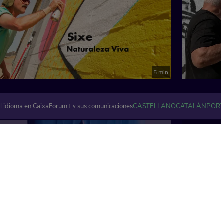
5 min
l idioma en CaixaForum+ y sus comunicaciones
CASTELLANO
CATALÁN
POR
Artes visuales y plásticas