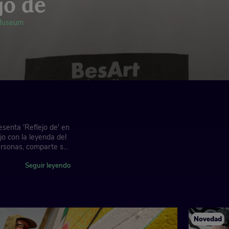
jo de
 Museum
senta 'Reflejo de' en
o con la leyenda del
 personas, comparte su
lor el río de su
Seguir leyendo
nde del mundo
Novedad