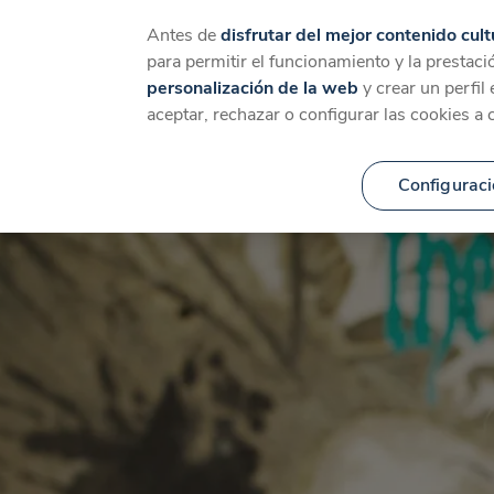
Catálogo
Temáticas
Ca
Antes de
disfrutar del mejor contenido cult
para permitir el funcionamiento y la prestaci
personalización de la web
y crear un perfil
aceptar, rechazar o configurar las cookies a 
Configuraci