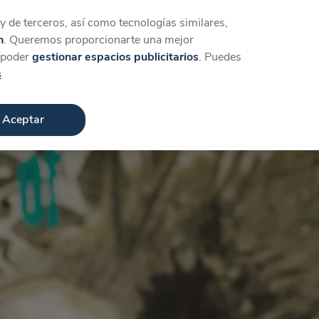
Iniciar sesión
Crear cuenta
 de terceros, así como tecnologías similares,
n
. Queremos proporcionarte una mejor
a poder
gestionar espacios publicitarios
. Puedes
s
Aceptar