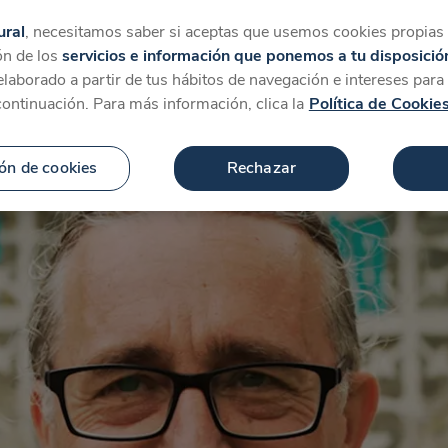
tegorías
Favoritos
Más
ural
, necesitamos saber si aceptas que usemos cookies propias y
ón de los
servicios e información que ponemos a tu disposició
 elaborado a partir de tus hábitos de navegación e intereses par
continuación. Para más información, clica la
Política de Cookie
ón de cookies
Rechazar