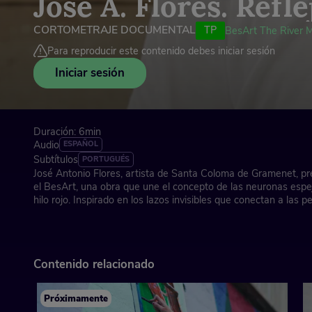
José A. Flores. Refle
CORTOMETRAJE DOCUMENTAL
TP
BesArt The River
Para reproducir este contenido debes iniciar sesión
Iniciar sesión
Duración: 6min
Audio
ESPAÑOL
Subtítulos
PORTUGUÉS
José Antonio Flores, artista de Santa Coloma de Gramenet, pre
el BesArt, una obra que une el concepto de las neuronas espej
hilo rojo. Inspirado en los lazos invisibles que conectan a las
vivencia como parte del grupo de artistas que llena de arte y co
ciudad natal.
Contenido relacionado
BesArt The River Museum: el museo de arte urbano más gra
Santa Coloma de Gramenet (Barcelona), 2025
Próximamente