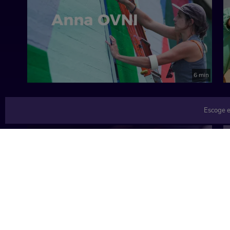
6 min
Escoge e
TEMÁTICAS
Música