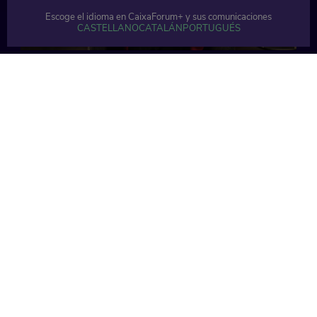
Escoge el idioma en CaixaForum+ y sus comunicaciones
CASTELLANO
CATALÁN
PORTUGUÉS
58 min
57 min