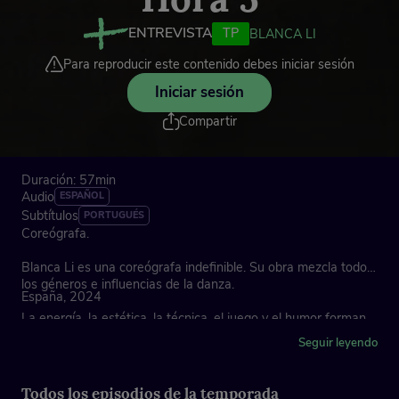
ENTREVISTA
TP
BLANCA LI
Para reproducir este contenido debes iniciar sesión
Iniciar sesión
Compartir
Duración: 57min
Audio
ESPAÑOL
Subtítulos
PORTUGUÉS
Coreógrafa.
Blanca Li es una coreógrafa indefinible. Su obra mezcla todos
los géneros e influencias de la danza.
España, 2024
La energía, la estética, la técnica, el juego y el humor forman
parte de su ideario.
Seguir leyendo
Medalla de Oro al Mérito en las Bellas Artes en España 2008.
Es miembro de la Academia de Bellas de Francia desde 2019.
Todos los episodios de la temporada