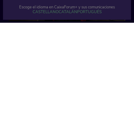
Escoge el idioma en CaixaForum+ y sus comunicaciones
CASTELLANO
CATALÁN
PORTUGUÉS
58 min
57 min