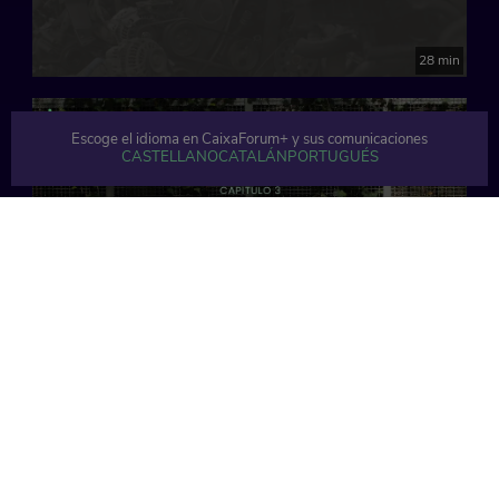
28 min
Escoge el idioma en CaixaForum+ y sus comunicaciones
CASTELLANO
CATALÁN
PORTUGUÉS
28 min
Contenido relacionado
Ver todo