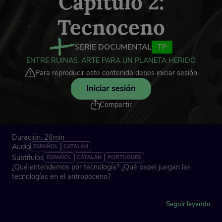
Capítulo 2:
Tecnoceno
SERIE DOCUMENTAL
TP
ENTRE RUINAS. ARTE PARA UN PLANETA HERIDO
Para reproducir este contenido debes iniciar sesión
Iniciar sesión
Compartir
Duración: 28min
Audio
ESPAÑOL
CATALÁN
Subtítulos
ESPAÑOL
CATALÁN
PORTUGUÉS
¿Qué entendemos por tecnología? ¿Qué papel juegan las
tecnologías en el antropoceno?
Exploraremos estas preguntas con: Joana Moll, Gerard Ortín,
Seguir leyendo
María Castellanos y Alberto Valverde