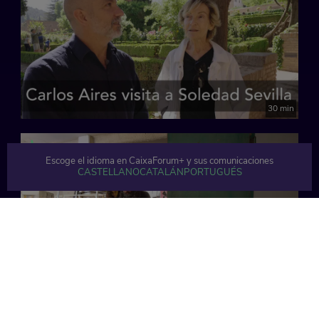
30 min
Escoge el idioma en CaixaForum+ y sus comunicaciones
CASTELLANO
CATALÁN
PORTUGUÉS
26 min