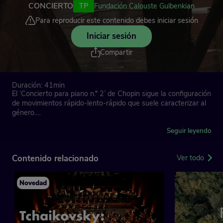
CONCIERTO
TP
Fundación Calouste Gulbenkian
Para reproducir este contenido debes iniciar sesión
Iniciar sesión
Compartir
Duración: 41min
El ‘Concierto para piano n.º 2’ de Chopin sigue la configuración
de movimientos rápido-lento-rápido que suele caracterizar al
género.
Un concierto de Maria João Pires que confirma a Gulbenkian
Seguir leyendo
Música como el escenario donde, en los últimos años, ha
tejido nuevas y viejas complicidades musicales. La pianista
Contenido relacionado
Ver todo
tiene una relación especialmente apasionada con la música de
Chopin, llevándola siempre a elevados niveles de
interpretación
Novedad
Orquestra Gulbenkian
Ricardo Castro, director
Maria João Pires, pianista