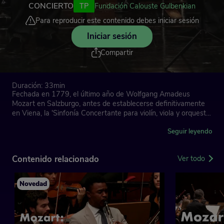
CONCIERTO
TP
Fundación Calouste Gulbenkian
Para reproducir este contenido debes iniciar sesión
Iniciar sesión
Compartir
Duración: 33min
Fechada en 1779, el último año de Wolfgang Amadeus
Mozart en Salzburgo, antes de establecerse definitivamente
en Viena, la 'Sinfonía Concertante para violín, viola y orquesta,
en mi bemol mayor, K. 364', junto con los conciertos para
violín y orquesta, constituye uno de los pilares del repertorio
Seguir leyendo
para cuerdas del compositor.
Contenido relacionado
Ver todo
Como el título sugiere, se trata de una obra que combina las
características de una sinfonía con las de un concierto, en
este caso para dos solistas.
Novedad
Orquestra Gulbenkian
Pinchas Zukerman, violinista
Fumiaki Miura, violista