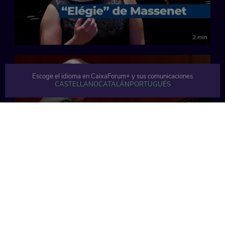
2 min
Escoge el idioma en CaixaForum+ y sus comunicaciones
CASTELLANO
CATALÁN
PORTUGUÉS
2 min