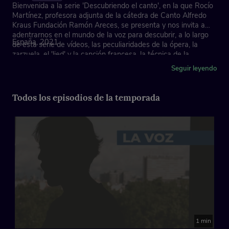
Bienvenida a la serie 'Descubriendo el canto', en la que Rocío
Martínez, profesora adjunta de la cátedra de Canto Alfredo
Kraus Fundación Ramón Areces, se presenta y nos invita a
adentrarnos en el mundo de la voz para descubrir, a lo largo
España, 2021
de esta serie de vídeos, las peculiaridades de la ópera, la
zarzuela, el 'lied' y la canción francesa, la técnica de la
vocalización y el papel fundamental del piano acompañante.
Seguir leyendo
Todos los episodios de la temporada
1 min