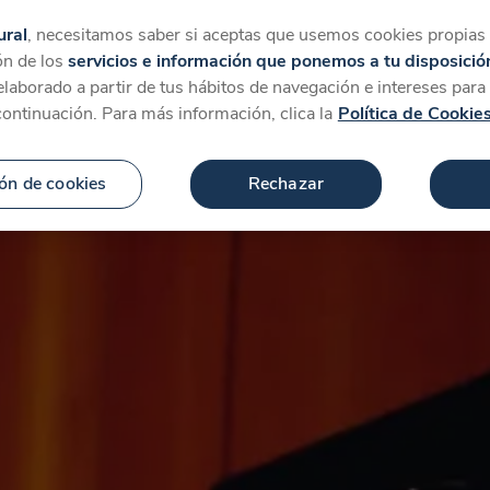
tegorías
Favoritos
Más
ural
, necesitamos saber si aceptas que usemos cookies propias y
ón de los
servicios e información que ponemos a tu disposició
 elaborado a partir de tus hábitos de navegación e intereses par
continuación. Para más información, clica la
Política de Cookie
ón de cookies
Rechazar