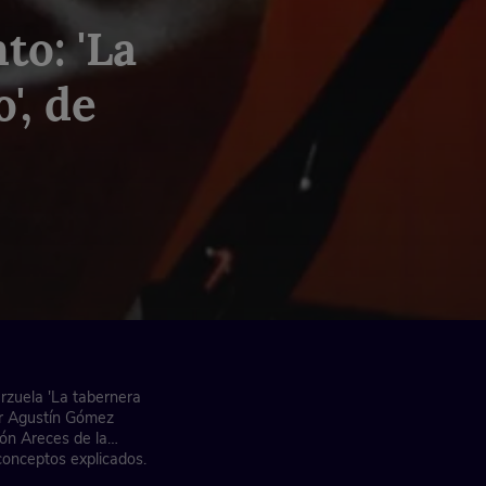
to: 'La
', de
arzuela 'La tabernera
nor Agustín Gómez
ón Areces de la
conceptos explicados.