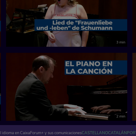
3 min
2 min
l idioma en CaixaForum+ y sus comunicaciones
CASTELLANO
CATALÁN
POR