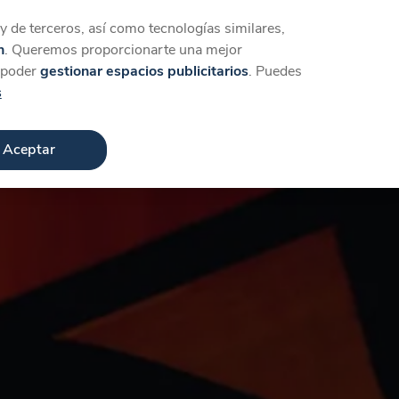
Iniciar sesión
Crear cuenta
 de terceros, así como tecnologías similares,
n
. Queremos proporcionarte una mejor
a poder
gestionar espacios publicitarios
. Puedes
s
Aceptar