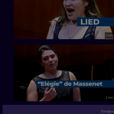
3 min
2 min
Escoge e