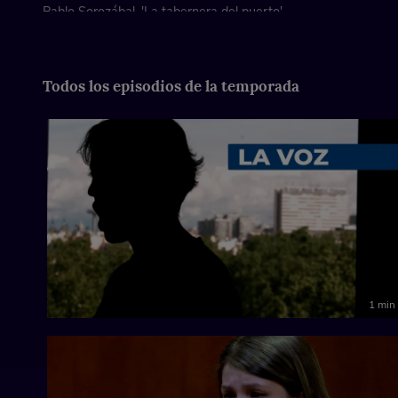
Pablo Sorozábal. 'La tabernera del puerto'
«No puede ser»
Tenor: Agustín Gómez
Piano: Madalit Lamazares
Todos los episodios de la temporada
1 min