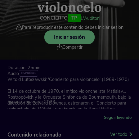
violoncelo
CONCIERTO
TP
L'Auditori
Para reproducir este contenido debes iniciar sesión
Iniciar sesión
Compartir
Duración: 25min
Audio
ESPAÑOL
Witold Lutosławski: 'Concierto para violoncelo' (1969-1970)
El 14 de octubre de 1970, el mítico violonchelista Mstislav
Rostropóvich y la Orquesta Sinfónica de Bournemouth, bajo la
España, marzo de 2023
dirección de Edward Downes, estrenaron el 'Concierto para
violonchelo' de Witold Lutosławski en la Royal Hall de
Londres. Nacido en Varsovia en 1913, el compositor tuvo que
Seguir leyendo
compaginar su formación con el entrenamiento militar y las
terribles condiciones de la Polonia ocupada por los nazis.
Finalizada la guerra, el régimen estalinista prohibió su 'Primera
Contenido relacionado
Ver todo
sinfonía' al tildarla de «formalista». Sin embargo, Lutosławski