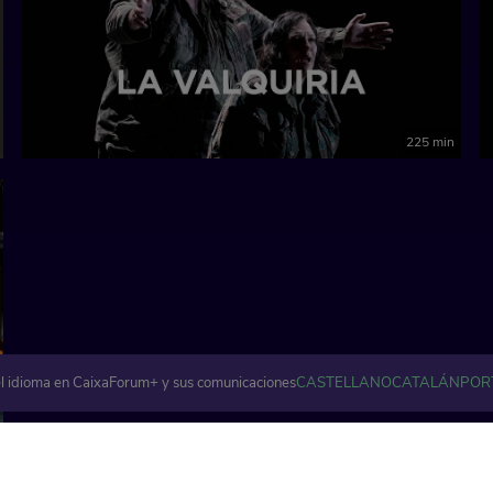
225 min
l idioma en CaixaForum+ y sus comunicaciones
CASTELLANO
CATALÁN
POR