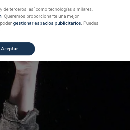
Iniciar sesión
Crear cuenta
 de terceros, así como tecnologías similares,
n
. Queremos proporcionarte una mejor
a poder
gestionar espacios publicitarios
. Puedes
s
Aceptar