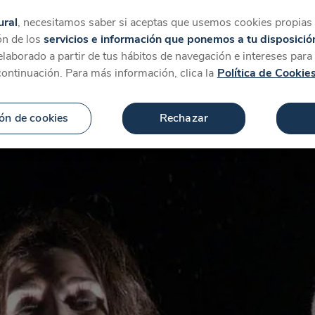
tegorías
Favoritos
Más
ural
, necesitamos saber si aceptas que usemos cookies propias y
ón de los
servicios e información que ponemos a tu disposició
 elaborado a partir de tus hábitos de navegación e intereses par
continuación. Para más información, clica la
Política de Cookie
ón de cookies
Rechazar