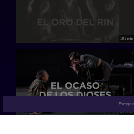
Teatro Real, Madrid, 2019
151 min
Escoge e
264 min
Contenido relacionado