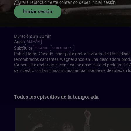
Para reproducir este contenido debes iniciar sesión
Iniciar sesión
Duración: 2h 31min
Audio
ALEMÁN
Subtítulos
ESPAÑOL
PORTUGUÉS
Pablo Heras-Casado, principal director invitado del Real, dirig
renombrados cantantes wagnerianos en una desoladora prod
Carsen. El director de escena canadiense sitúa el prólogo del A
de nuestro contaminado mundo actual, donde se despliegan lo
conflicto cósmico retratado en la tetralogía.
Música y libreto de Richard Wagner (1813-1883)
Todos los episodios de la temporada
Director musical: Pablo Heras-Casado
Director de escena: Robert Carsen
Producción de la Oper Köln
Orquesta Titular del Teatro Real