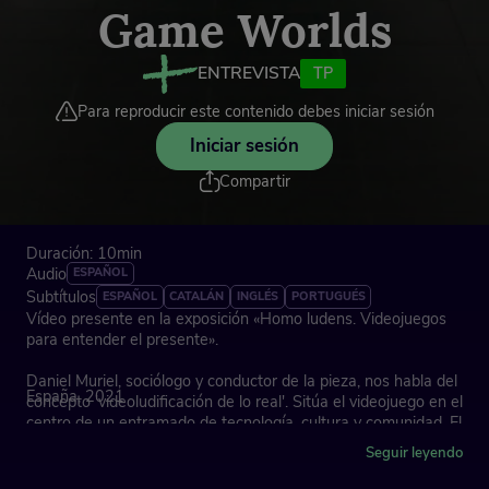
Game Worlds
ENTREVISTA
TP
Para reproducir este contenido debes iniciar sesión
Iniciar sesión
Compartir
Duración: 10min
Audio
ESPAÑOL
Subtítulos
ESPAÑOL
CATALÁN
INGLÉS
PORTUGUÉS
Vídeo presente en la exposición «Homo ludens. Videojuegos
para entender el presente».
Daniel Muriel, sociólogo y conductor de la pieza, nos habla del
España, 2021
concepto 'videoludificación de lo real'. Sitúa el videojuego en el
centro de un entramado de tecnología, cultura y comunidad. El
videojuego como objeto industrial y artístico se puede
Seguir leyendo
entender como medio paradigmático de nuestro tiempo.