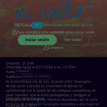
PELÍCULA
+7
Desenfocado: otra visión del arte
Para reproducir este contenido debes iniciar sesión
Iniciar sesión
Ver tráiler
Compartir
Duración: 1h 1min
Disponible hasta el 9/27/2026 a las 21h:59m
Audio
COREANO
Subtítulos
ESPAÑOL
CATALÁN
En la paradisiaca isla de Jeju, un joven actor, Seoungmo,
decide poner a prueba su creatividad dirigiendo un
cortometraje con la ayuda de dos antiguos compañeros de
clase: Namhee será la actriz protagonista y Sangguk se
Dirección: Hong Sangsoo
encargará de la fotografía. Mientras deambulan por la costa
en busca de inspiración, Seoungmo vislumbra a una mujer en
Corea del Sur, 2023