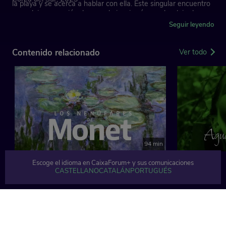
la playa y se acerca a hablar con ella. Este singular encuentro
y una lejana canción de amor le inspirarán en el rodaje de su
película.
Seguir leyendo
Contenido relacionado
Ver todo
94 min
Escoge el idioma en CaixaForum+ y sus comunicaciones
CASTELLANO
CATALÁN
PORTUGUÉS
TEMÁTICAS
Ver todo