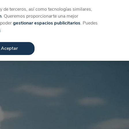
Iniciar sesión
Crear cuenta
 de terceros, así como tecnologías similares,
n
. Queremos proporcionarte una mejor
a poder
gestionar espacios publicitarios
. Puedes
s
Aceptar