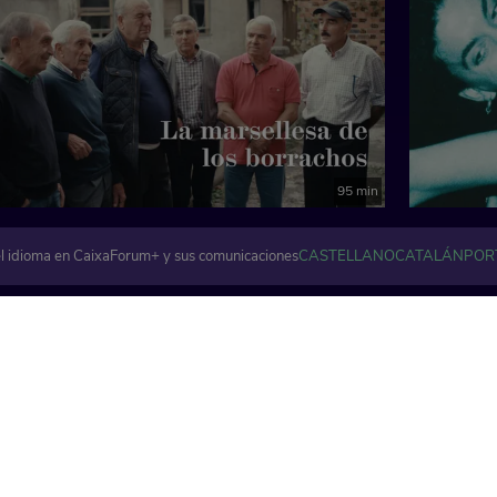
95 min
l idioma en CaixaForum+ y sus comunicaciones
CASTELLANO
CATALÁN
POR
Artes visuales y plásticas