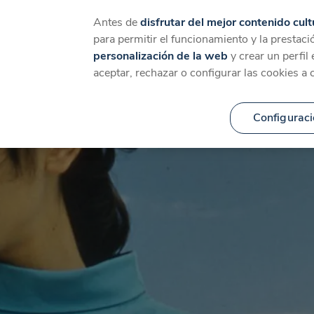
Catálogo
Temáticas
Ca
Antes de
disfrutar del mejor contenido cult
para permitir el funcionamiento y la prestaci
personalización de la web
y crear un perfil
aceptar, rechazar o configurar las cookies a 
Configuraci