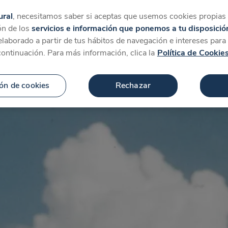
tegorías
Favoritos
Más
ural
, necesitamos saber si aceptas que usemos cookies propias y
ón de los
servicios e información que ponemos a tu disposició
 elaborado a partir de tus hábitos de navegación e intereses par
continuación. Para más información, clica la
Política de Cookie
ón de cookies
Rechazar