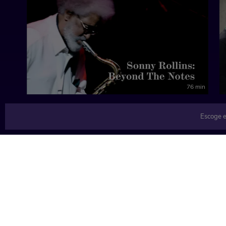
76 min
Escoge e
TEMÁTICAS
Música