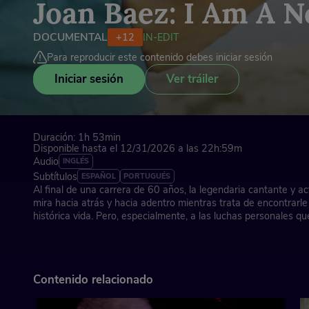
Joan Baez: I Am A N
DOCUMENTAL
+12
IN-EDIT
Para reproducir este contenido debes iniciar sesión
Iniciar sesión
Ver tráiler
Duración: 1h 53min
Disponible hasta el 12/31/2026 a las 22h:59m
Audio
INGLÉS
Subtítulos
ESPAÑOL
PORTUGUÉS
Al final de una carrera de 60 años, la legendaria cantante y ac
mira hacia atrás y hacia adentro mientras trata de encontrarle
histórica vida. Pero, especialmente, a las luchas personales 
privado.
Dirección: Miri Navasky, Maeve O'Boyle, Karen O'Connor
Contenido relacionado
Estados Unidos, 2023