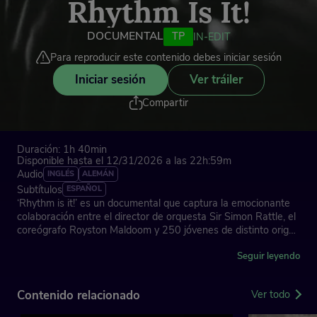
Rhythm Is It!
DOCUMENTAL
TP
IN-EDIT
Para reproducir este contenido debes iniciar sesión
Iniciar sesión
Ver tráiler
Compartir
Duración: 1h 40min
Disponible hasta el 12/31/2026 a las 22h:59m
Audio
INGLÉS
ALEMÁN
Subtítulos
ESPAÑOL
‘Rhythm is it!’ es un documental que captura la emocionante
colaboración entre el director de orquesta Sir Simon Rattle, el
coreógrafo Royston Maldoom y 250 jóvenes de distinto origen
social de Berlín. A través de este proyecto, se preparan para
interpretar ‘La consagración de la primavera’ de Stravinsky. La
Seguir leyendo
película destaca el poder transformador del arte y la música
en la vida de los jóvenes.
Contenido relacionado
Ver todo
Dirección: Lansch Thomas Grube, Enrique Sánchez Lansch