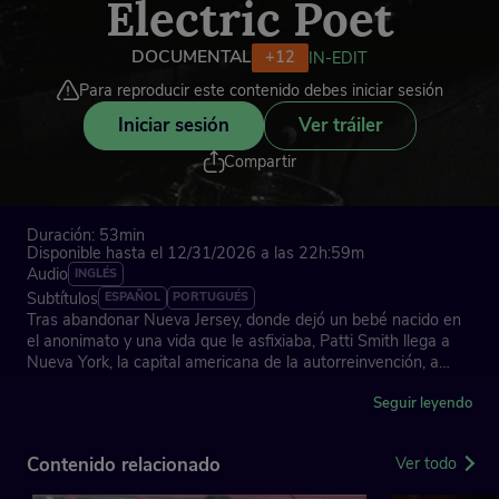
Electric Poet
DOCUMENTAL
+12
IN-EDIT
Para reproducir este contenido debes iniciar sesión
Iniciar sesión
Ver tráiler
Compartir
Duración: 53min
Disponible hasta el 12/31/2026 a las 22h:59m
Audio
INGLÉS
Subtítulos
ESPAÑOL
PORTUGUÉS
Tras abandonar Nueva Jersey, donde dejó un bebé nacido en
el anonimato y una vida que le asfixiaba, Patti Smith llega a
Nueva York, la capital americana de la autorreinvención, a
finales de la cultura posthippy. Con veinte años, sin dinero, con
el pelo despeinado, acompañada por las «Iluminaciones» de
Seguir leyendo
Rimbaud y una cámara Polaroid en la mochila, necesita
libertad.
Contenido relacionado
Ver todo
Cueste lo que le cueste, lo va a cambiar todo: los clichés del