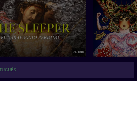
76 min
TUGUÉS
Ver todo
Artes escénicas
Pensami