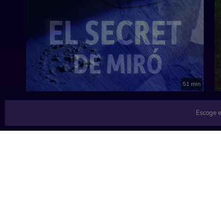
atención y prevención del abuso sexual infantil.
Realización: Ana de Quadras
España, 2023
51 min
Escoge e
TEMÁTICAS
Música