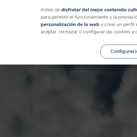
Catálogo
Temáticas
Ca
Antes de
disfrutar del mejor contenido cult
para permitir el funcionamiento y la prestaci
personalización de la web
y crear un perfil
aceptar, rechazar o configurar las cookies a 
Configuraci