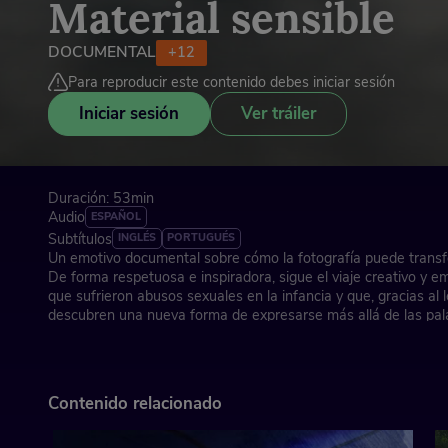
Material sensible
DOCUMENTAL
+12
Para reproducir este contenido debes iniciar sesión
Iniciar sesión
Ver tráiler
Duración: 53min
Audio
ESPAÑOL
Subtítulos
INGLÉS
PORTUGUÉS
Un emotivo documental sobre cómo la fotografía puede transf
De forma respetuosa e inspiradora, sigue el viaje creativo y 
que sufrieron abusos sexuales en la infancia y que, gracias al 
descubren una nueva forma de expresarse más allá de las pal
A través de las delicadas y potentes imágenes creadas en el ta
participativa 'Material sensible' y de los valientes testimonios
participantes, conocemos el impacto positivo de este proyecto
Contenido relacionado
Fundación Photographic Social Vision, defensora de los valores
documental, en colaboración con la Fundación Vicki Bernadet, 